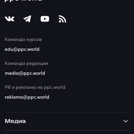
Команда курсов
edu@ppc.world
Команда редакции
media@ppc.world
PR и реклама на ppc.world
reklama@ppc.world
Медиа