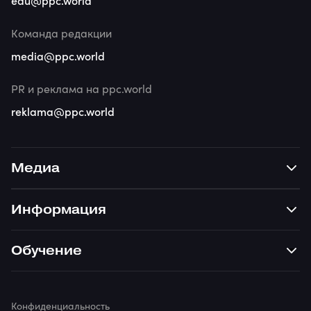
edu@ppc.world
Команда редакции
media@ppc.world
PR и реклама на ppc.world
reklama@ppc.world
Медиа
Информация
Обучение
Конфиденциальность