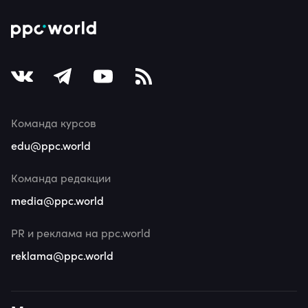
Команда курсов
edu@ppc.world
Команда редакции
media@ppc.world
PR и реклама на ppc.world
reklama@ppc.world