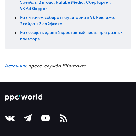
SberAds, Выгода, Rutube Media, СберТаргет,
VK AdBlogger
Как и зачем собирать аудитории в VK Рекламе:
2 гайда + 3 лайфхака
Как создать единый креативный посыл для разных
платформ
Источник
: пресс-служба ВКонтакте