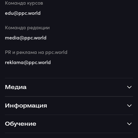
Команда курсов
edu@ppc.world
Команда редакции
media@ppc.world
PR и реклама на ppc.world
reklama@ppc.world
Медиа
Информация
Обучение