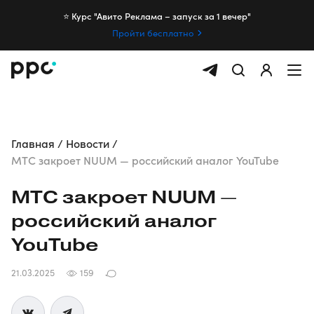
⭐️ Курс "Авито Реклама – запуск за 1 вечер"
Пройти бесплатно
Главная
Новости
МТС закроет NUUM — российский аналог YouTube
МТС закроет NUUM —
российский аналог
YouTube
21.03.2025
159