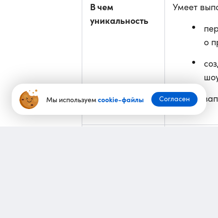
В чем
Умеет вып
уникальность
пе
о п
соз
шоу
зап
Согласен
Мы используем
cookie-файлы
Статус
Доступен п
Предыдущая
OpenAI вы
новость
Codex