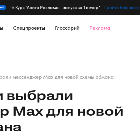
⭐️ Курс "Авито Реклама – запуск за 1 вечер"
ew
Пройти бесплатн
сы
Спецпроекты
Глоссарий
Реклама
рали мессенджер Max для новой схемы обмана
 выбрали
р Max для новой
ана