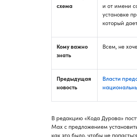
схема
и от имени 
установке п
который дает
Кому важно
Всем, не хоч
знать
Предыдущая
Власти пред
новость
национальн
В редакцию «Кода Дурова» пост
Max с предложением установить
как это было, чтобы не попасть