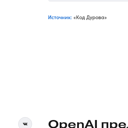
Источник:
«Код Дурова»
OpenAI пр