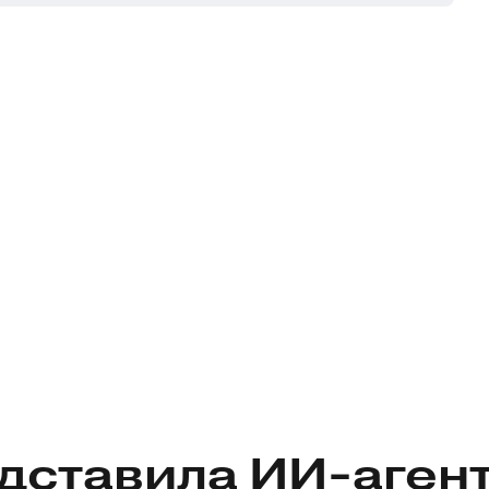
едставила
ИИ-аген