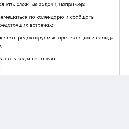
олнять сложные задачи, например:
ремещаться по календарю и сообщать
редстоящих встречах;
давать редактируемые презентации и слайд-
;
ускать код и не только.
ользователям с подписками Pro, Plus и Team
катила ИИ-агента для написания кода —