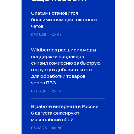
ChatGPT становится
безлимитным для текстовых
чатов
07.08.26
63
Wildberries расширил меры
поддержки продавцов —
снизил комиссию за быструю
отгрузку и добавил льготы
для обработки товаров
через ПВЗ
07.08.26
14
В работе интернета в России
6 августа фиксируют
масштабный сбой
06.08.26
80