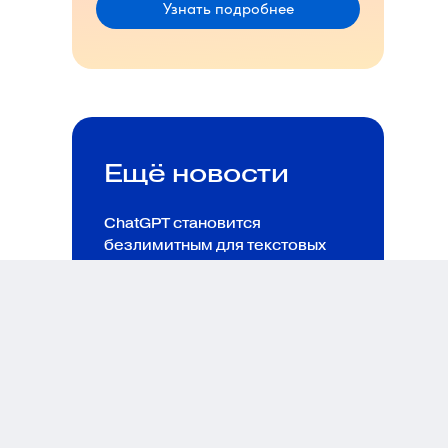
Узнать подробнее
Ещё новости
ChatGPT становится
безлимитным для текстовых
чатов
07.08.26
63
Wildberries расширил меры
поддержки продавцов —
снизил комиссию за быструю
отгрузку и добавил льготы
для обработки товаров