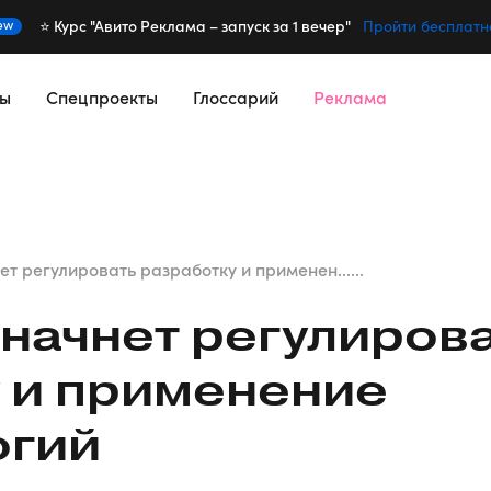
⭐️ Курс "Авито Реклама – запуск за 1 вечер"
ew
Пройти бесплатн
сы
Спецпроекты
Глоссарий
Реклама
 регулировать разработку и применен......
начнет регулиров
 и применение
огий