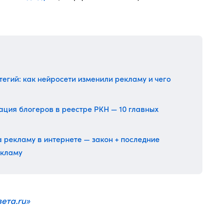
тегий: как нейросети изменили рекламу и чего
ция блогеров в реестре РКН — 10 главных
а рекламу в интернете — закон + последние
екламу
зета.ru»