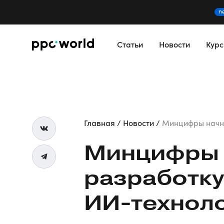
n
Статьи
Новости
Кур
Главная
Новости
Минцифры начнет
Минцифры 
разработку
ИИ-технол