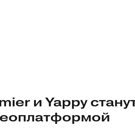
mier и Yappy стану
деоплатформой