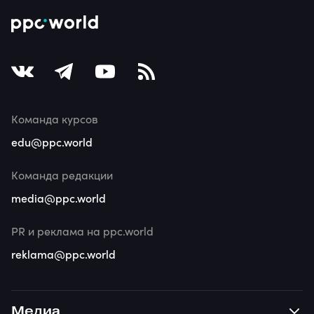
Команда курсов
edu@ppc.world
Команда редакции
media@ppc.world
PR и реклама на ppc.world
reklama@ppc.world
Медиа