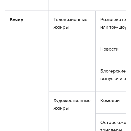
Вечер
Телевизионные
Развлекател
жанры
или ток-шоу
Новости
Блогерские
выпуски и об
Художественные
Комедии
жанры
Остросюжет
триллеры