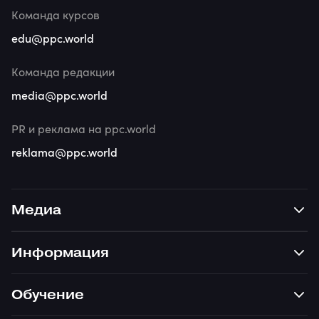
Команда курсов
edu@ppc.world
Команда редакции
media@ppc.world
PR и реклама на ppc.world
reklama@ppc.world
Медиа
Информация
Обучение