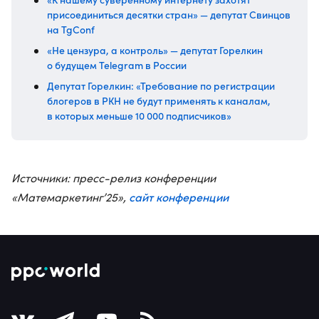
присоединиться десятки стран» — депутат Свинцов
на TgConf
«Не цензура, а контроль» — депутат Горелкин
о будущем Telegram в России
Депутат Горелкин: «Требование по регистрации
блогеров в РКН не будут применять к каналам,
в которых меньше 10 000 подписчиков»
Источники: пресс-релиз конференции
сайт конференции
«Матемаркетинг’25»,