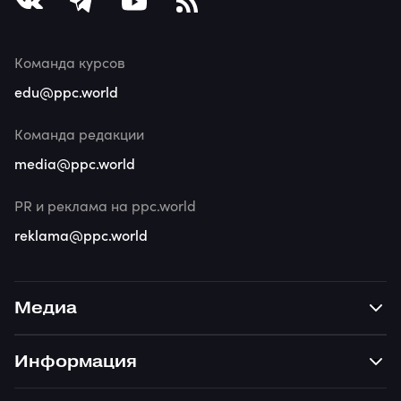
Команда курсов
edu@ppc.world
Команда редакции
media@ppc.world
PR и реклама на ppc.world
reklama@ppc.world
Медиа
Информация