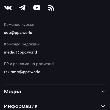
Команда курсов
edu@ppc.world
Команда редакции
media@ppc.world
PR и реклама на ppc.world
reklama@ppc.world
Медиа
Информация