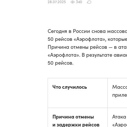
28.07.2025
340
Сегодня в России снова массова
50 рейсов «Аэрофлота», которы
Причина отмены рейсов — в ат
«Аэрофлота». В результате ави
50 рейсов.
Что случилось
Массо
приле
Причина отмены
Атака
и задержки рейсов
«Аэро