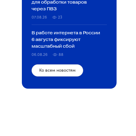
для обработки товаров
через ПВЗ
07.08.26
23
В работе интернета в России
ы из Шереметьево / Источник: РБК, соцсети, https://t.me/
6 августа фиксируют
масштабный сбой
06.08.26
88
Ко всем новостям