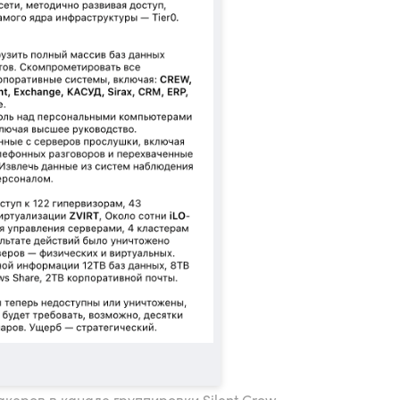
акеров в канале группировки Silent Crow