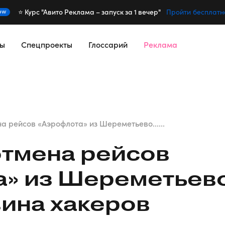
⭐️ Курс "Авито Реклама – запуск за 1 вечер"
ew
Пройти бесплатн
сы
Спецпроекты
Глоссарий
Реклама
 рейсов «Аэрофлота» из Шереметьево......
отмена рейсов
а» из Шереметьев
вина хакеров