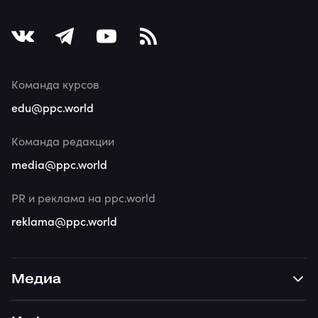
Команда курсов
edu@ppc.world
Команда редакции
media@ppc.world
PR и реклама на ppc.world
reklama@ppc.world
Медиа