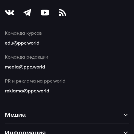
Команда курсов
edu@ppc.world
Команда редакции
media@ppc.world
PR и реклама на ppc.world
reklama@ppc.world
Медиа
Информация