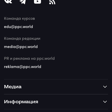
Команда курсов
edu@ppc.world
Команда редакции
media@ppc.world
PR и реклама на ppc.world
reklama@ppc.world
Медиа
Информация