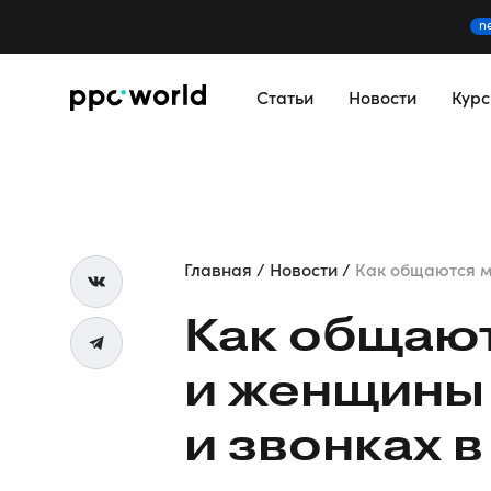
n
Статьи
Новости
Кур
Главная
Новости
Как общаются му
Как общаю
и женщины 
и звонках 