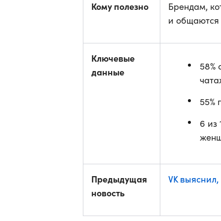
Кому полезно
Брендам, ко
и общаются 
Ключевые
58% 
данные
чата
55% 
6 из
женщ
Предыдущая
VK выяснил,
новость