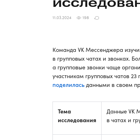
исследова
11.03.2024
198
Команда VK Мессенджера изучи
в групповых чатах и звонках. 
а групповые звонки чаще орган
участникам групповых чатов 23 
поделилась
данными в своем пр
Тема
Данные VK 
исследования
в чатах и г