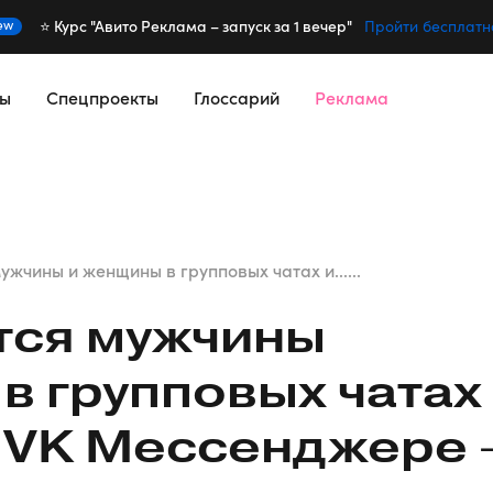
⭐️ Курс "Авито Реклама – запуск за 1 вечер"
ew
Пройти бесплатн
сы
Спецпроекты
Глоссарий
Реклама
жчины и женщины в групповых чатах и......
тся мужчины
в групповых чатах
в VK Мессенджере 