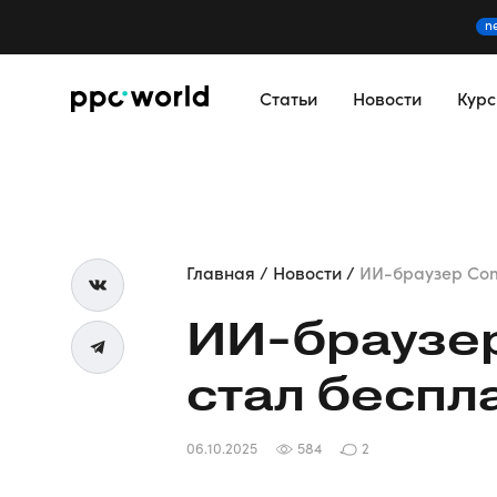
n
Статьи
Новости
Кур
Главная
Новости
ИИ-браузер Come
ИИ-браузе
стал беспл
06.10.2025
584
2