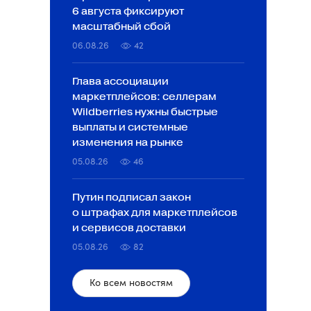
6 августа фиксируют
масштабный сбой
06.08.26
42
Глава ассоциации
маркетплейсов: селлерам
Wildberries нужны быстрые
выплаты и системные
изменения на рынке
05.08.26
46
Путин подписал закон
о штрафах для маркетплейсов
и сервисов доставки
05.08.26
82
Ко всем новостям