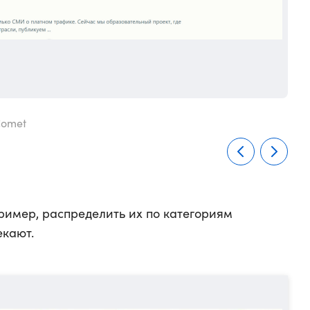
Comet
Ист
ример, распределить их по категориям
екают.