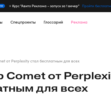
⭐️ Курс "Авито Реклама – запуск за 1 вечер"
ew
Пройти бесплатн
сы
Спецпроекты
Глоссарий
Реклама
t от Perplexity стал бесплатным для всех
р
Comet от Perplexi
атным для всех