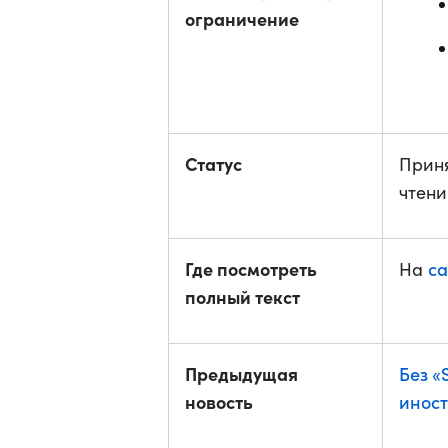
ограничение
Статус
Приня
чтен
Где посмотреть
са
На
полный текст
Предыдущая
Без «
новость
иност