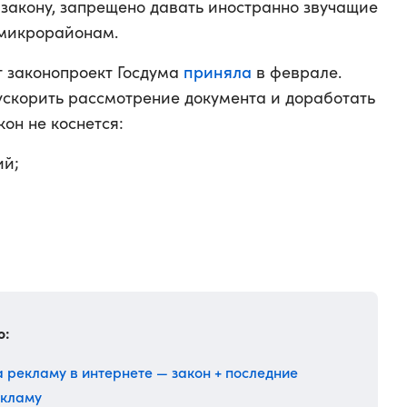
 закону, запрещено давать иностранно звучащие
микрорайонам.
приняла
т законопроект Госдума
в феврале.
ускорить рассмотрение документа и доработать
кон не коснется:
ий;
о:
а рекламу в интернете — закон + последние
екламу