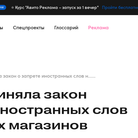
⭐️ Курс "Авито Реклама – запуск за 1 вечер"
ew
Пройти бесплатн
сы
Спецпроекты
Глоссарий
Реклама
закон о запрете иностранных слов н......
иняла закон
иностранных слов
х магазинов