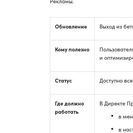
Рекламы.
Обновление
Выход из бе
Кому полезно
Пользователя
и оптимизир
Статус
Доступно вс
Где должно
В Директе Пр
работать
в мен
в нас