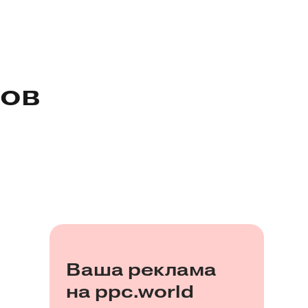
тов
Ваша реклама
на ppc.world