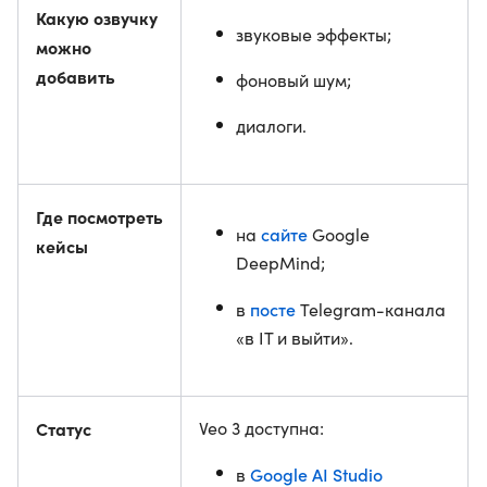
Какую озвучку
звуковые эффекты;
можно
добавить
фоновый шум;
диалоги.
Где посмотреть
сайте
на
Google
кейсы
DeepMind;
посте
в
Telegram-канала
«в IT и выйти».
Статус
Veo 3 доступна:
Google AI Studio
в