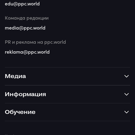
edu@ppc.world
Команда редакции
media@ppc.world
PR и реклама на ppc.world
reklama@ppc.world
Медиа
Информация
Обучение