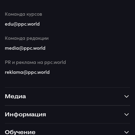
Команда курсов
edu@ppc.world
Команда редакции
media@ppc.world
PR и реклама на ppc.world
reklama@ppc.world
Медиа
Информация
Обучение