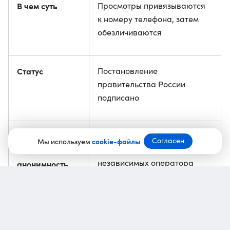
В чем суть
Просмотры привязываются
к номеру телефона, затем
обезличиваются
Статус
Постановление
правительства России
подписано
Как
Платформы обезличивают
Согласен
Мы используем
cookie-файлы
данные, затем два
обеспечивается
независимых оператора
анонимность
проводят хеширование
идентификаторов
Предыдущая
На Госуслугах появилась