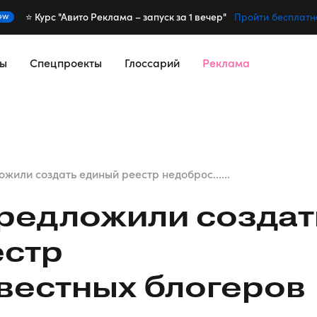
⭐️ Курс "Авито Реклама – запуск за 1 вечер"
ew
Пройти бесплатн
сы
Спецпроекты
Глоссарий
Реклама
жили создать единый реестр недоброс......
редложили создат
естр
вестных блогеров