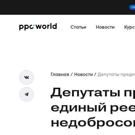
n
Статьи
Новости
Кур
Главная
Новости
Депутаты предло
Депутаты п
единый ре
недобросо