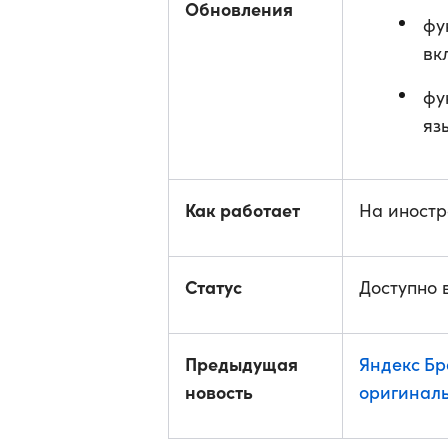
Обновления
фу
вк
фу
яз
Как работает
На иностр
Статус
Доступно 
Предыдущая
Яндекс Бр
новость
оригинал