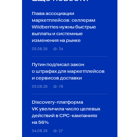
Глава ассоциации
маркетплейсов: селлерам
Wildberries нужны быстрые
выплаты и системные
изменения на рынке
05.08.26
34
Путин подписал закон
о штрафах для маркетплейсов
и сервисов доставки
05.08.26
78
Discovery-платформа
VK увеличила число целевых
действий в CPC-кампаниях
на 56%
04.08.26
27