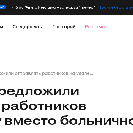
⭐️ Курс "Авито Реклама – запуск за 1 вечер"
ew
Пройти бесплатн
сы
Спецпроекты
Глоссарий
Реклама
жили отправлять работников на удале......
предложили
 работников
у вместо больничн