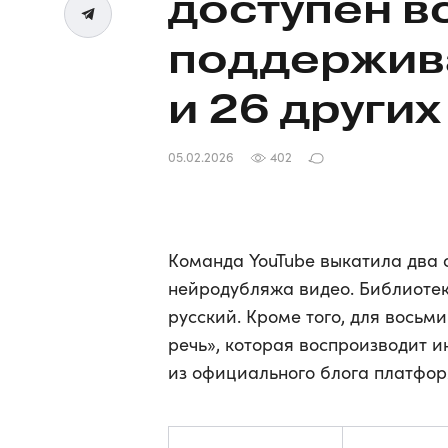
доступен в
поддержив
и 26 други
05.02.2026
402
Команда YouTube выкатила два 
нейродубляжа видео. Библиотек
русский. Кроме того, для восьм
речь», которая воспроизводит 
из официального блога платфор