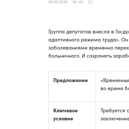
06.02.2026
174
Группа депутатов внесла в Госд
адаптивного режима труда». Он
заболеваниями временно перех
больничного. И сохранять зараб
Предложение
«Временный
во время б
Ключевое
Требуется 
условие
заключени