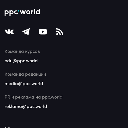
Команда курсов
edu@ppc.world
Команда редакции
media@ppc.world
PR и реклама на ppc.world
reklama@ppc.world