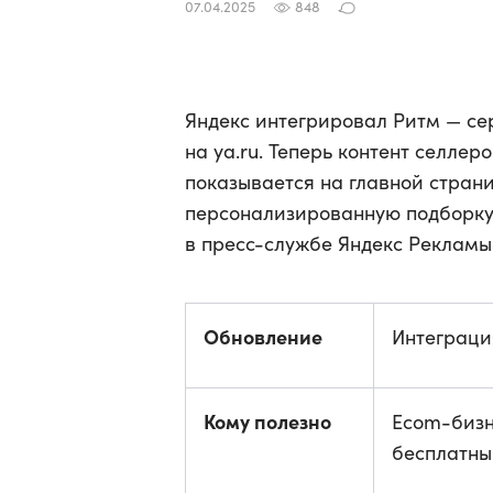
07.04.2025
848
Яндекс интегрировал Ритм — се
на ya.ru. Теперь контент селлер
показывается на главной стран
персонализированную подборку 
в пресс-службе Яндекс Рекламы
Обновление
Интеграция
Кому полезно
Ecom-бизн
бесплатны