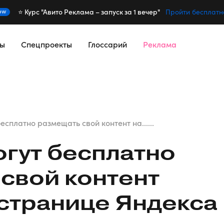
⭐️ Курс "Авито Реклама – запуск за 1 вечер"
ew
Пройти бесплатн
сы
Спецпроекты
Глоссарий
Реклама
есплатно размещать свой контент на......
гут бесплатно
свой контент
 странице Яндекса