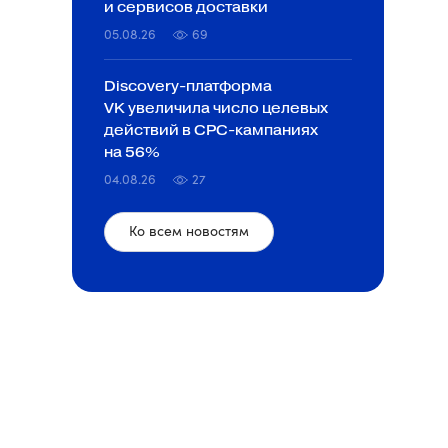
и сервисов доставки
05.08.26
69
Discovery-платформа
VK увеличила число целевых
действий в CPC-кампаниях
на 56%
04.08.26
27
Ко всем новостям