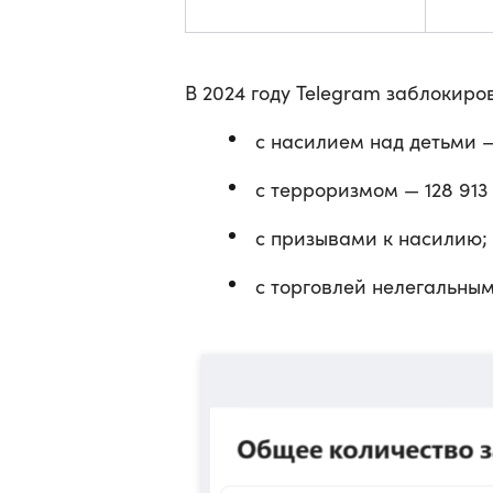
В 2024 году Telegram заблокиро
с насилием над детьми —
с терроризмом — 128 913
с призывами к насилию;
с торговлей нелегальным