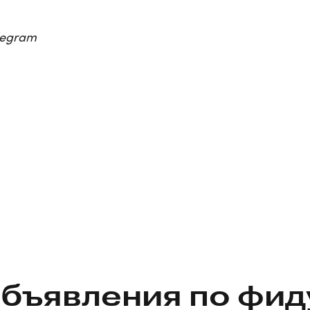
legram
бъявления по фид