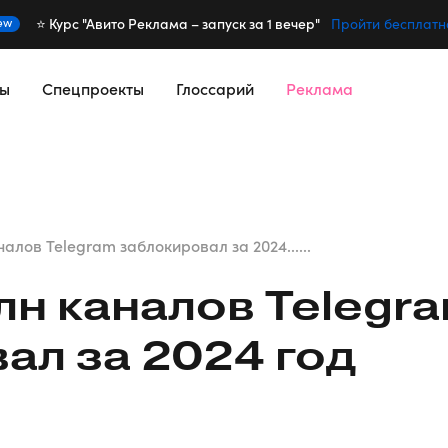
⭐️ Курс "Авито Реклама – запуск за 1 вечер"
ew
Пройти бесплатн
сы
Спецпроекты
Глоссарий
Реклама
налов Telegram заблокировал за 2024......
лн каналов Telegr
ал за 2024 год