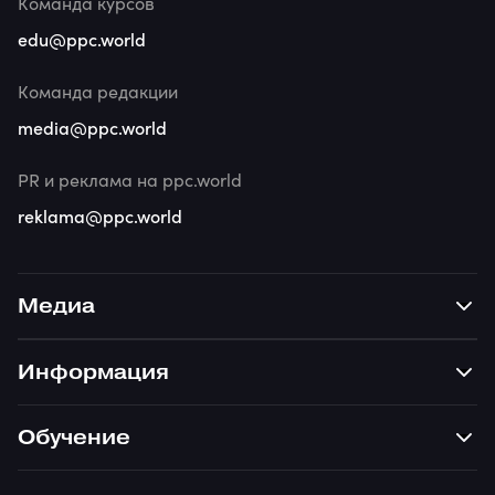
Команда курсов
edu@ppc.world
Команда редакции
media@ppc.world
PR и реклама на ppc.world
reklama@ppc.world
Медиа
Информация
Обучение