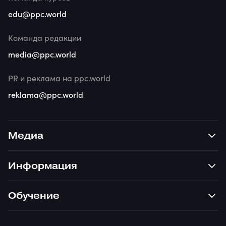
edu@ppc.world
Команда редакции
media@ppc.world
PR и реклама на ppc.world
reklama@ppc.world
Медиа
Информация
Обучение