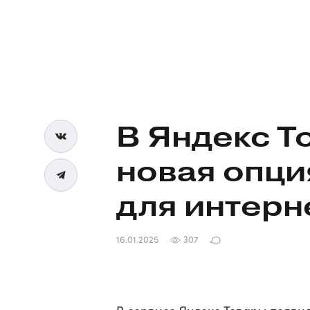
В Яндекс Т
новая опци
для
интерн
16.01.2025
307