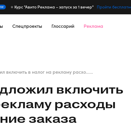
⭐️ Курс "Авито Реклама – запуск за 1 вечер"
ew
Пройти бесплатн
сы
Спецпроекты
Глоссарий
Реклама
л включить в налог на рекламу расхо......
едложил включить
 рекламу расходы
ние заказа