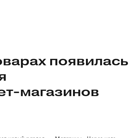
оварах появилась
я
ет-магазинов