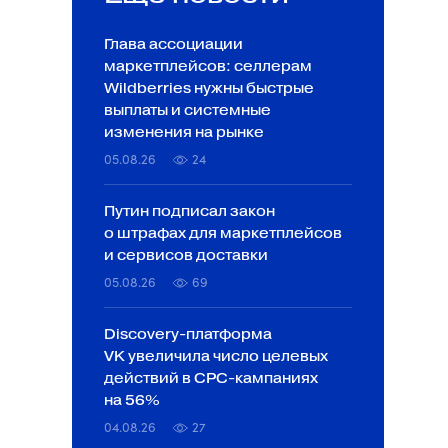
Глава ассоциации
маркетплейсов: селлерам
Wildberries нужны быстрые
выплаты и системные
изменения на рынке
05.08.26
24
Путин подписал закон
о штрафах для маркетплейсов
и сервисов доставки
05.08.26
69
Discovery-платформа
VK увеличила число целевых
действий в CPC-кампаниях
на 56%
04.08.26
27