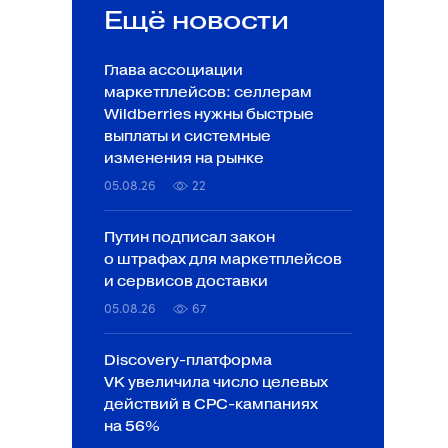
Ещё новости
Глава ассоциации
маркетплейсов: селлерам
Wildberries нужны быстрые
выплаты и системные
изменения на рынке
05.08.26
22
Путин подписал закон
о штрафах для маркетплейсов
и сервисов доставки
05.08.26
67
Discovery-платформа
VK увеличила число целевых
действий в CPC-кампаниях
на 56%