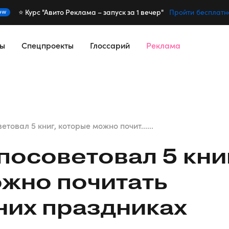
⭐️ Курс "Авито Реклама – запуск за 1 вечер"
ew
Пройти бесплатн
сы
Спецпроекты
Глоссарий
Реклама
етовал 5 книг, которые можно почит......
посоветовал 5 кни
жно почитать
них праздниках