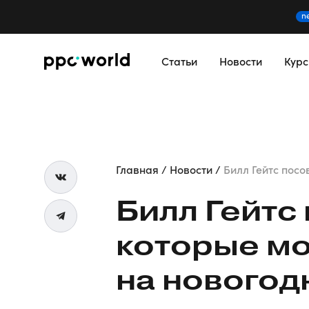
n
Статьи
Новости
Кур
Главная
Новости
Билл Гейтс посов
Билл Гейтс 
которые мо
на новогод