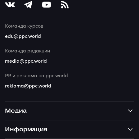
Команда курсов
edu@ppc.world
Команда редакции
media@ppc.world
PR и реклама на ppc.world
reklama@ppc.world
Медиа
Информация