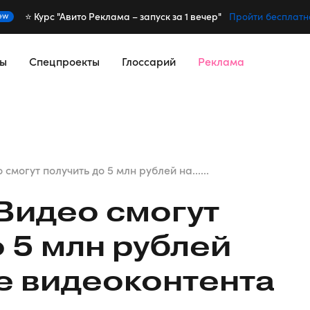
⭐️ Курс "Авито Реклама – запуск за 1 вечер"
ew
Пройти бесплатн
сы
Спецпроекты
Глоссарий
Реклама
смогут получить до 5 млн рублей на......
Видео смогут
о 5 млн рублей
е видеоконтента