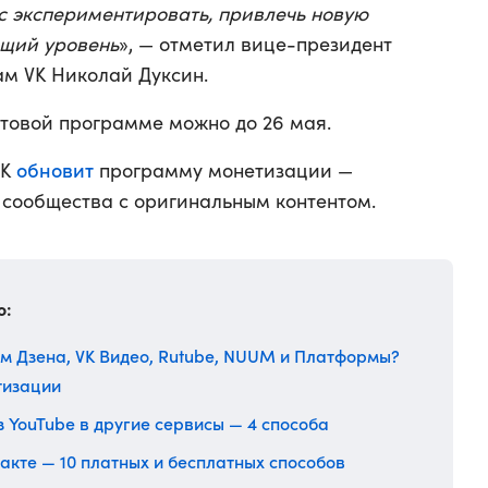
нс экспериментировать, привлечь новую
ющий уровень
», — отметил вице-президент
м VK Николай Дуксин.
нтовой программе можно до 26 мая.
обновит
VK
программу монетизации —
о сообщества с оригинальным контентом.
о:
м Дзена, VK Видео, Rutube, NUUM и Платформы?
тизации
з YouTube в другие сервисы — 4 способа
кте — 10 платных и бесплатных способов