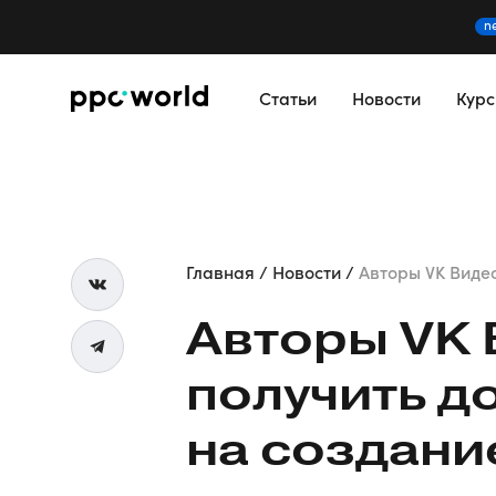
n
Статьи
Новости
Кур
Главная
Новости
Авторы VK Видео 
Авторы VK 
получить д
на создани