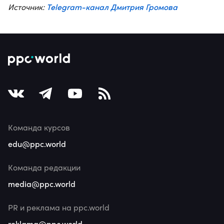
Telegram-канал Дмитрия Громова
Источник:
Команда курсов
edu@ppc.world
Команда редакции
media@ppc.world
PR и реклама на ppc.world
reklama@ppc.world