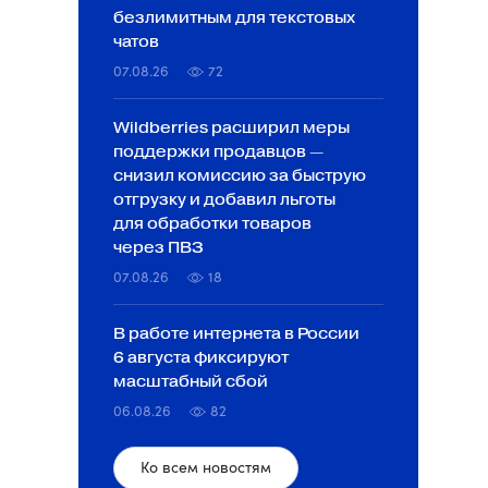
безлимитным для текстовых
чатов
07.08.26
72
Wildberries расширил меры
поддержки продавцов —
снизил комиссию за быструю
отгрузку и добавил льготы
для обработки товаров
через ПВЗ
07.08.26
18
В работе интернета в России
6 августа фиксируют
масштабный сбой
06.08.26
82
Ко всем новостям