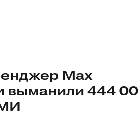
сенджер Max
и выманили 444 0
СМИ