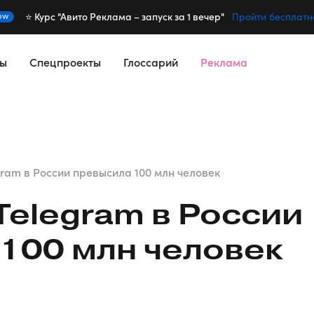
⭐️ Курс "Авито Реклама – запуск за 1 вечер"
ew
Пройти бесплатн
сы
Спецпроекты
Глоссарий
Реклама
ram в России превысила 100 млн человек
Telegram в России
100 млн человек