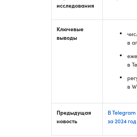
исследования
Ключевые
чис
выводы
в а
еже
в T
рег
в W
Предыдущая
В Telegram
новость
за 2024 год