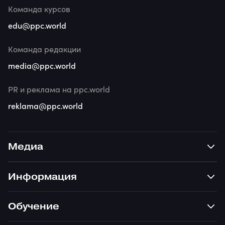
Команда курсов
edu@ppc.world
Команда редакции
media@ppc.world
PR и реклама на ppc.world
reklama@ppc.world
Медиа
Информация
Обучение