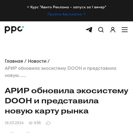
⭐️ Курс "Авито Реклама – запуск за 1 вечер"
Пройти бесплатно
Главная
Новости
АРИР обновила экосистему DOOH и представила
новую......
АРИР обновила экосистему
DOOH и представила
новую карту рынка
19.03.2024
636