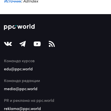
Источник
: AdIndex
Команда курсов
edu@ppc.world
Команда редакции
media@ppc.world
PR и реклама на ppc.world
reklama@ppc.world