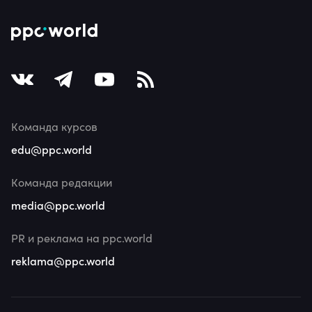
Команда курсов
edu@ppc.world
Команда редакции
media@ppc.world
PR и реклама на ppc.world
reklama@ppc.world