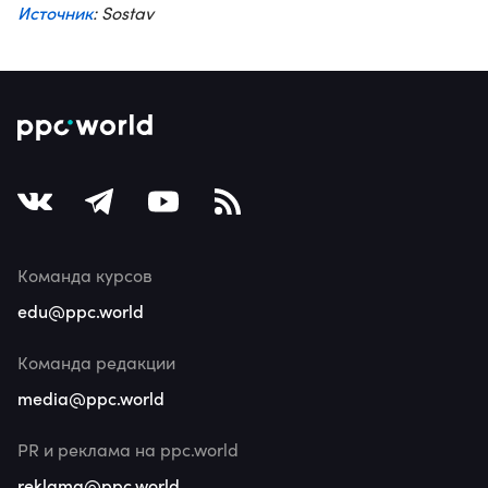
Источник
: Sostav
Команда курсов
edu@ppc.world
Команда редакции
media@ppc.world
PR и реклама на ppc.world
reklama@ppc.world