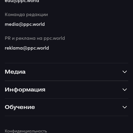
edu@ppc.world
Команда редакции
media@ppc.world
PR и реклама на ppc.world
reklama@ppc.world
Медиа
Информация
Обучение
Конфиденциальность