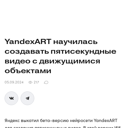
YandexART научилась
создавать пятисекундные
видео с движущимися
объектами
05.09.2024
217
Яндекс выкатил бета-версию нейросети YandexART
для создания пятисекундных видео. В этой версии ИИ