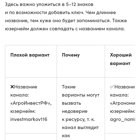
Здесь важно уложиться в 5–12 знаков
и по возможности добавить ключ. Чем длиннее
название, тем хуже оно будет запоминаться. Также
юзернейм должен совпадать с названием канала.
Плохой вариант
Почему
Хороший
вариант
❌Название
Такие
✅Название
канала:
варианты могут
канала:
«АгроИнвестРФ»,
вызвать
«Агрономика
юзернейм:
недоверие
юзернейм:
investmarkov116
к ресурсу, т. к.
agro_nomik
канал выглядит
как