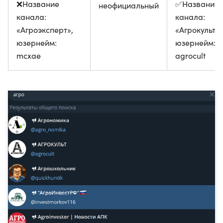
❌Название
✅Название
неофициальный
канала:
канала:
«Агроэксперт»,
«Агрокульт»,
юзернейм:
юзернейм:
mcxae
agrocult