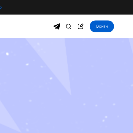
о
Войти