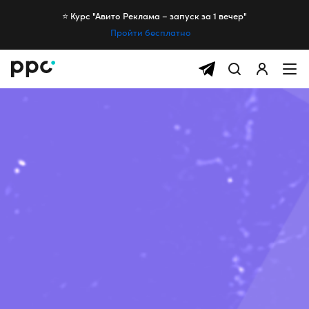
⭐️ Курс "Авито Реклама – запуск за 1 вечер"
Пройти бесплатно