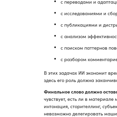
с переводами и адаптац
с исследованиями и сбо
с публикациями и дистр
с анализом эффективнос
с поиском паттернов пов
с разбором комментарие
В этих задачах ИИ экономит вре
здесь его роль должна заканчив
Финальное слово должно остава
чувствует, есть ли в материале
интонация, сторителлинг, субъе
невозможно делегировать машин