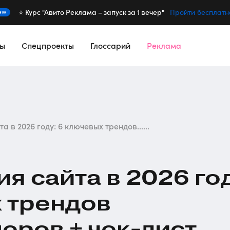
⭐️ Курс "Авито Реклама – запуск за 1 вечер"
ew
Пройти бесплатн
сы
Спецпроекты
Глоссарий
Реклама
 в 2026 году: 6 ключевых трендов......
я сайта в 2026 год
 трендов
шеров +
чек-лист