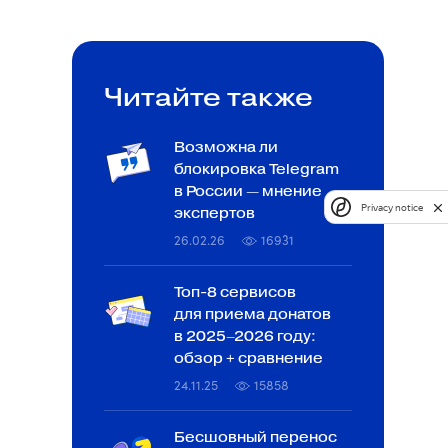
Читайте также
Возможна ли
блокировка Telegram
в России — мнение
Privacy notice
экспертов
26.02.26
16931
Топ-8 сервисов
для приема донатов
в 2025–2026 году:
обзор + сравнение
24.11.25
15858
Бесшовный перенос