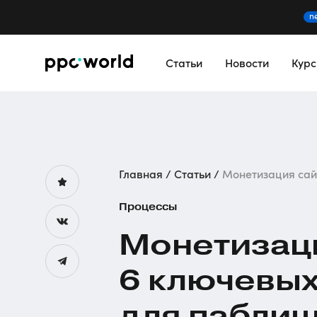
n
Статьи
Новости
Кур
Главная
Статьи
Монетизация сайта
Процессы
Монетизаци
6 ключевых
для пабли