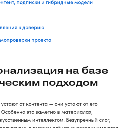
онтент, подписки и гибридные модели
авления к доверию
самопроверки проекта
онализация на базе
еческим подходом
устают от контента — они устают от его
 Особенно это заметно в материалах,
кусственным интеллектом. Безупречный слог,
едсказуемые выводы всё чаще воспринимаются