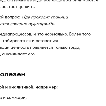
ерестает цеплять.
й вопрос: «
Где проходит граница
яется доверие аудитории?
».
диапроцессов, и это нормально. Более того,
сштабироваться и оставаться
щая ценность появляется только тогда,
 а усиливает его.
полезен
ной и аналитикой, например:
ов и саммари;