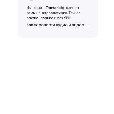
Из новых - Transcripta, один из
самых быстрорастущих. Точное
распознавание и без VPN
Как перевести аудио и видео в текст: обзор 24 нейросетей, программ и сервисов для транскрибации