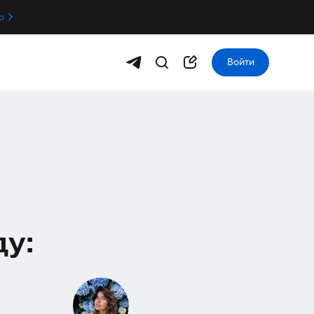
о
Войти
у: