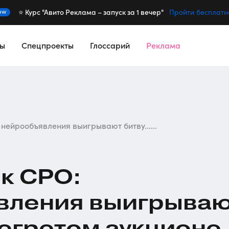
⭐️ Курс "Авито Реклама – запуск за 1 вечер"
ew
Пройти бесплатн
сы
Спецпроекты
Глоссарий
Реклама
 нейрообъявления выигрывают битву......
к CPO:
вления выигрыва
регретом аукционе