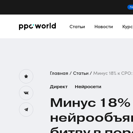
n
Статьи
Новости
Кур
Главная
Статьи
Минус 18% к CPO:
Директ
Нейросети
Минус 18% 
нейрообъя
битву в пе