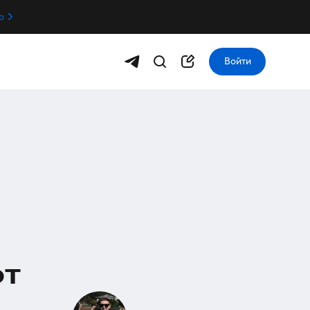
о
Войти
ют