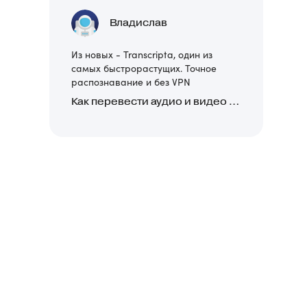
Владислав
Из новых - Transcripta, один из
самых быстрорастущих. Точное
распознавание и без VPN
Как перевести аудио и видео в текст: обзор 24 нейросетей, программ и сервисов для транскрибации