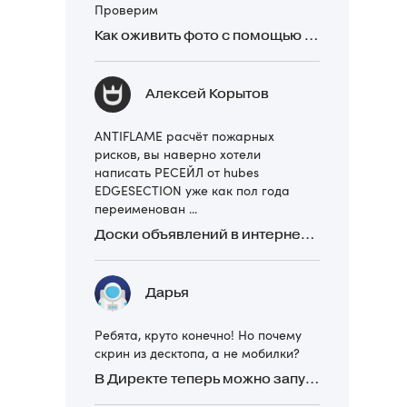
Проверим
Как оживить фото с помощью нейросетей в 2026 году: 17 бесплатных онлайн-сервисов, приложений и ботов
Алексей Корытов
ANTIFLAME расчёт пожарных
рисков, вы наверно хотели
написать РЕСЕЙЛ от hubes
EDGESECTION уже как пол года
переименован ...
Доски объявлений в интернете: какие лучше и безопаснее? Сравниваем 5 популярных
Дарья
Ребята, круто конечно! Но почему
скрин из десктопа, а не мобилки?
В Директе теперь можно запускать Премиум-билборд для мобильных устройств