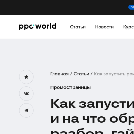
n
Статьи
Новости
Кур
Главная
Статьи
Как запустить рек
ПромоCтраницы
Как запуст
и на что об
разбор, гай