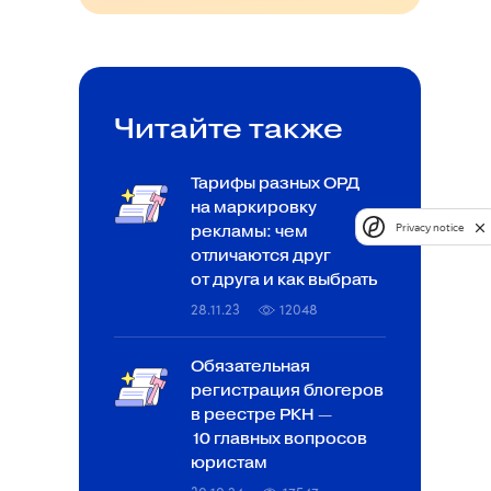
Читайте также
Тарифы разных ОРД
на маркировку
Privacy notice
рекламы: чем
отличаются друг
от друга и как выбрать
28.11.23
12048
Обязательная
регистрация блогеров
в реестре РКН —
10 главных вопросов
юристам