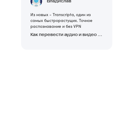
Владислав
Из новых - Transcripta, один из
самых быстрорастущих. Точное
распознавание и без VPN
Как перевести аудио и видео в текст: обзор 24 нейросетей, программ и сервисов для транскрибации