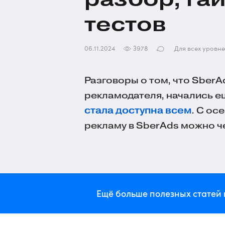
тестов
06.11.2024
3978
Для всех уровн
Разговоры о том, что Sber
рекламодателя, начались ещ
стала доступна всем
. С ос
рекламу в SberAds можно 
Ещё больше полезных статей 