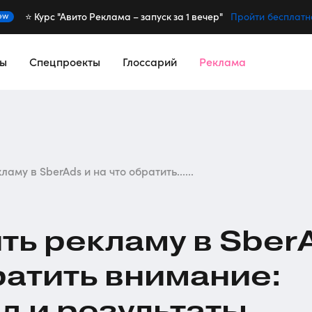
⭐️ Курс "Авито Реклама – запуск за 1 вечер"
ew
Пройти бесплатн
сы
Спецпроекты
Глоссарий
Реклама
ламу в SberAds и на что обратить......
ить рекламу в Sber
ратить внимание:
д и результаты