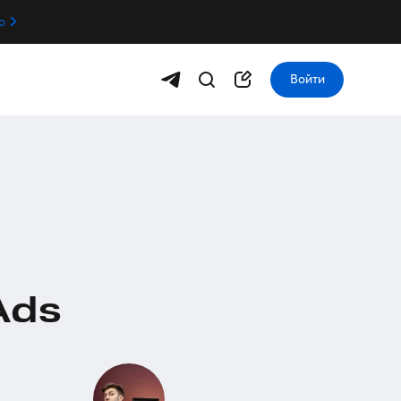
о
Войти
Ads