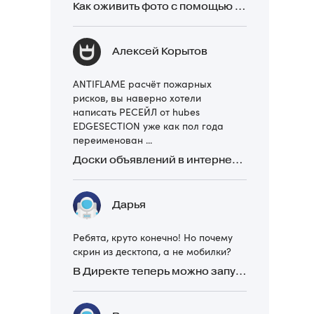
Как оживить фото с помощью нейросетей в 2026 году: 17 бесплатных онлайн-сервисов, приложений и ботов
Алексей Корытов
ANTIFLAME расчёт пожарных
рисков, вы наверно хотели
написать РЕСЕЙЛ от hubes
EDGESECTION уже как пол года
переименован ...
Доски объявлений в интернете: какие лучше и безопаснее? Сравниваем 5 популярных
Дарья
Ребята, круто конечно! Но почему
скрин из десктопа, а не мобилки?
В Директе теперь можно запускать Премиум-билборд для мобильных устройств