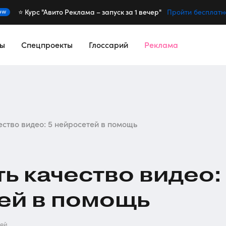
⭐️ Курс "Авито Реклама – запуск за 1 вечер"
ew
Пройти бесплатн
сы
Спецпроекты
Глоссарий
Реклама
ество видео: 5 нейросетей в помощь
ть качество видео:
ей в помощь
ней