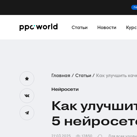
n
Статьи
Новости
Кур
Главная
Статьи
Как улучшить кач
Нейросети
Как улучши
5 нейросет
27.03.2025
12850
Для всех уров