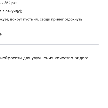
× 352 px;
в в секунду);
ует, вокруг пустыня, сзади прилег отдохнуть
д.
ейросети для улучшения качества видео: