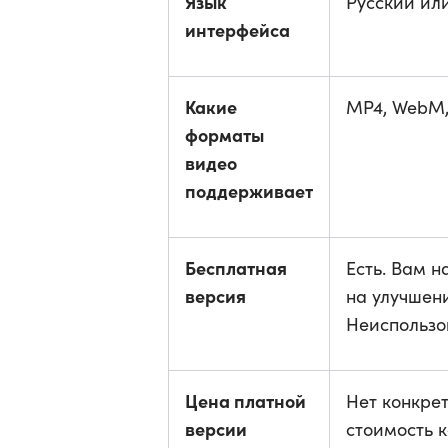
Язык
Русский ил
интерфейса
Какие
MP4, WebM,
форматы
видео
поддерживает
Бесплатная
Есть. Вам н
версия
на улучшен
Неиспользо
Цена платной
Нет конкре
версии
стоимость 