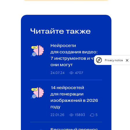
Читайте также
Нейросети
для создания видео:
7 инструментов и что
Privacy notice
они могут
24.07.24
4707
14 нейросетей
для генерации
изображений в 2026
году
22.01.26
15893
5
Бесшовный перенос