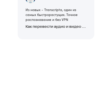
Из новых - Transcripta, один из
самых быстрорастущих. Точное
распознавание и без VPN
Как перевести аудио и видео в текст: обзор 24 нейросетей, программ и сервисов для транскрибации