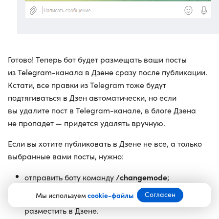
Готово! Теперь бот будет размещать ваши посты
из Telegram-канала в Дзене сразу после публикации.
Кстати, все правки из Telegram тоже будут
подтягиваться в Дзен автоматически, но если
вы удалите пост в Telegram-канале, в блоге Дзена
не пропадет — придется удалять вручную.
Если вы хотите публиковать в Дзене не все, а только
выбранные вами посты, нужно:
/changemode
отправить боту команду
;
Согласен
Мы используем
cookie-файлы
переслать ему пост, который вы хотите
разместить в Дзене.